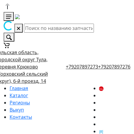
ульская область,
ородской округ Тула,
еревня Крюково
+79207897273
+79207897276
Торховский сельский
круг), 6-й проезд, 14
Главная
Каталог
Регионы
Выкуп
Контакты