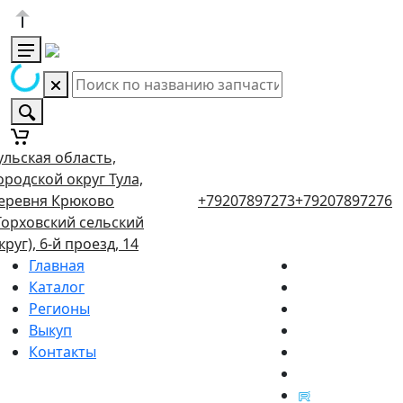
ульская область,
ородской округ Тула,
еревня Крюково
+79207897273
+79207897276
Торховский сельский
круг), 6-й проезд, 14
Главная
Каталог
Регионы
Выкуп
Контакты