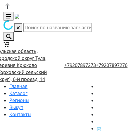
ульская область,
ородской округ Тула,
еревня Крюково
+79207897273
+79207897276
Торховский сельский
круг), 6-й проезд, 14
Главная
Каталог
Регионы
Выкуп
Контакты