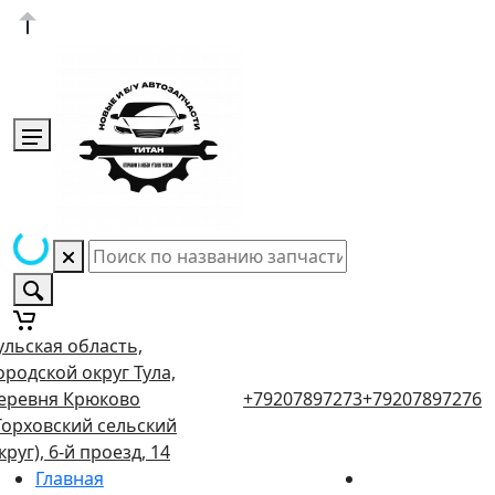
ульская область,
ородской округ Тула,
еревня Крюково
+79207897273
+79207897276
Торховский сельский
круг), 6-й проезд, 14
Главная