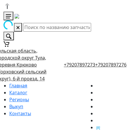
ульская область,
ородской округ Тула,
еревня Крюково
+79207897273
+79207897276
Торховский сельский
круг), 6-й проезд, 14
Главная
Каталог
Регионы
Выкуп
Контакты