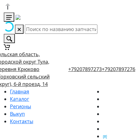
ульская область,
ородской округ Тула,
еревня Крюково
+79207897273
+79207897276
Торховский сельский
круг), 6-й проезд, 14
Главная
Каталог
Регионы
Выкуп
Контакты