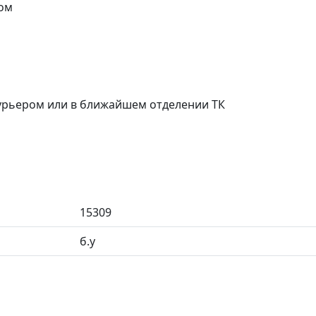
ом
курьером или в ближайшем отделении ТК
15309
б.у