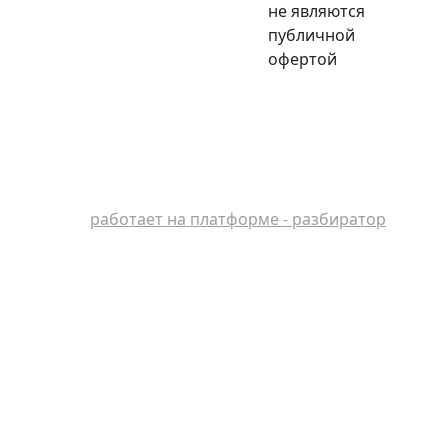
не являются
публичной
офертой
работает на платформе - разбиратор