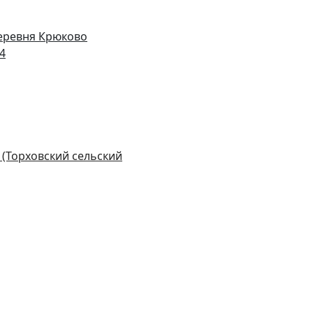
деревня Крюково
14
 (Торховский сельский