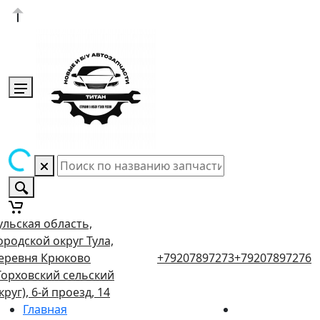
ульская область,
ородской округ Тула,
еревня Крюково
+79207897273
+79207897276
Торховский сельский
круг), 6-й проезд, 14
Главная