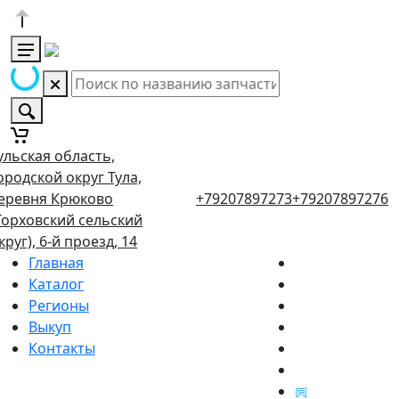
ульская область,
ородской округ Тула,
еревня Крюково
+79207897273
+79207897276
Торховский сельский
круг), 6-й проезд, 14
Главная
Каталог
Регионы
Выкуп
Контакты