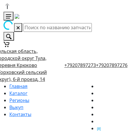
ульская область,
ородской округ Тула,
еревня Крюково
+79207897273
+79207897276
Торховский сельский
круг), 6-й проезд, 14
Главная
Каталог
Регионы
Выкуп
Контакты