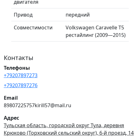
двигателя
Привод
передний
Совместимости
Volkswagen Caravelle T5
рестайлинг (2009—2015)
Контакты
Телефоны
+79207897273
+79207897276
Email
89807225757kirill57@mail.ru
Адрес
Тульская область, городской округ Тула, деревня
Крюково (Торховский сельский округ), 6-й проезд, 14