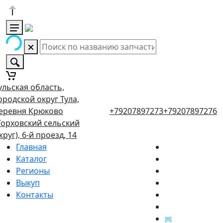
ульская область,
ородской округ Тула,
еревня Крюково
+79207897273
+79207897276
Торховский сельский
круг), 6-й проезд, 14
Главная
Каталог
Регионы
Выкуп
Контакты