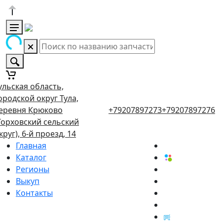
ульская область,
ородской округ Тула,
еревня Крюково
+79207897273
+79207897276
Торховский сельский
круг), 6-й проезд, 14
Главная
Каталог
Регионы
Выкуп
Контакты