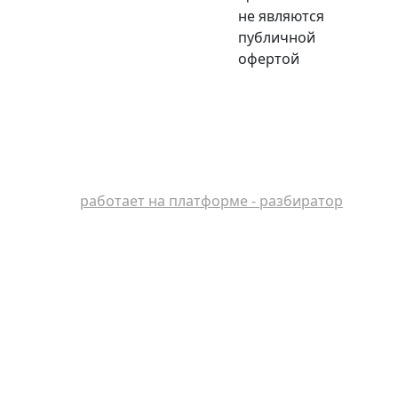
не являются
публичной
офертой
работает на платформе - разбиратор