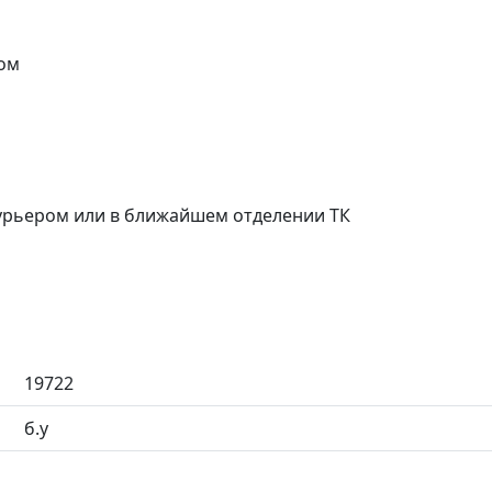
ом
курьером или в ближайшем отделении ТК
19722
б.у