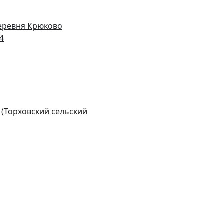
деревня Крюково
14
 (Торховский сельский