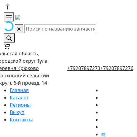
ульская область,
ородской округ Тула,
еревня Крюково
+79207897273
+79207897276
Торховский сельский
круг), 6-й проезд, 14
Главная
Каталог
Регионы
Выкуп
Контакты