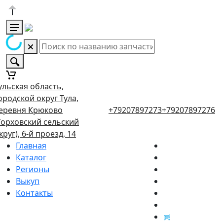
ульская область,
ородской округ Тула,
еревня Крюково
+79207897273
+79207897276
Торховский сельский
круг), 6-й проезд, 14
Главная
Каталог
Регионы
Выкуп
Контакты