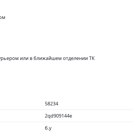
ом
курьером или в ближайшем отделении ТК
58234
2qd909144e
б.у