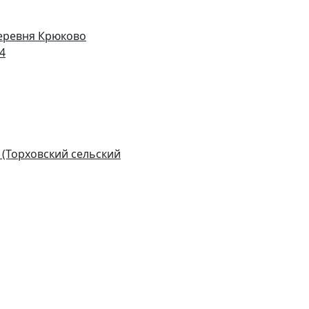
деревня Крюково
14
 (Торховский сельский