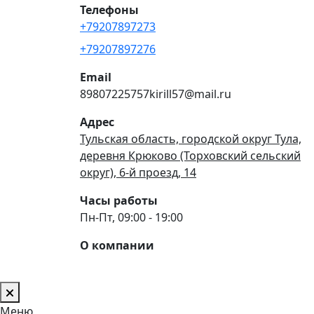
Телефоны
+79207897273
+79207897276
Email
89807225757kirill57@mail.ru
Адрес
Тульская область, городской округ Тула,
деревня Крюково (Торховский сельский
округ), 6-й проезд, 14
Часы работы
Пн-Пт, 09:00 - 19:00
О компании
Меню