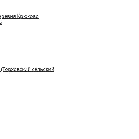
деревня Крюково
14
 (Торховский сельский