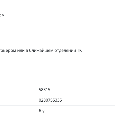
ом
курьером или в ближайшем отделении ТК
58315
0280755335
б.у