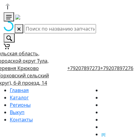
ульская область,
ородской округ Тула,
еревня Крюково
+79207897273
+79207897276
Торховский сельский
круг), 6-й проезд, 14
Главная
Каталог
Регионы
Выкуп
Контакты