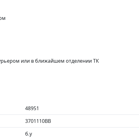
ом
курьером или в ближайшем отделении ТК
48951
3701110BB
б.у