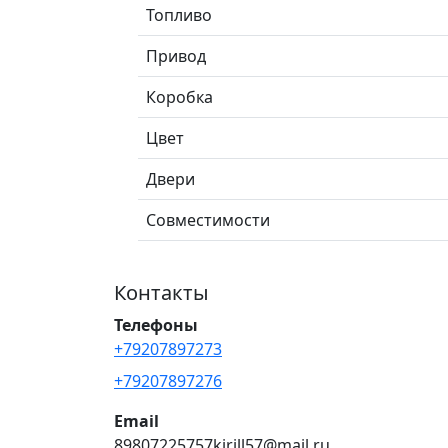
Топливо
Привод
Коробка
Цвет
Двери
Совместимости
Контакты
Телефоны
+79207897273
+79207897276
Email
89807225757kirill57@mail.ru