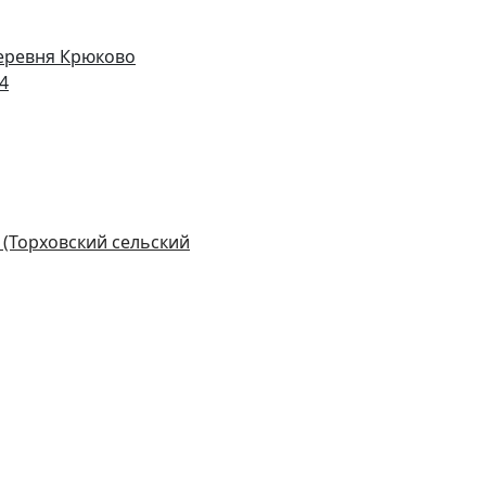
деревня Крюково
14
 (Торховский сельский