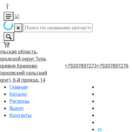
ульская область,
ородской округ Тула,
еревня Крюково
+79207897273
+79207897276
Торховский сельский
круг), 6-й проезд, 14
Главная
Каталог
Регионы
Выкуп
Контакты