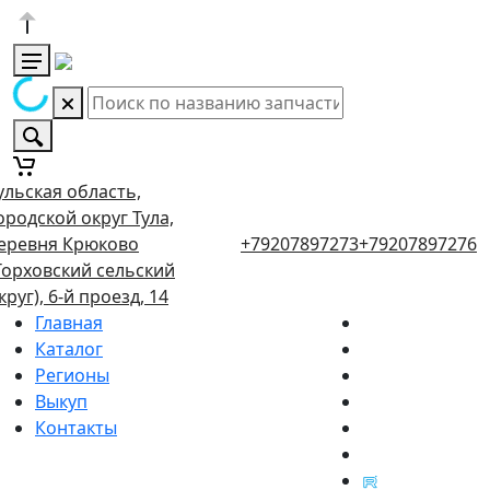
ульская область,
ородской округ Тула,
еревня Крюково
+79207897273
+79207897276
Торховский сельский
круг), 6-й проезд, 14
Главная
Каталог
Регионы
Выкуп
Контакты