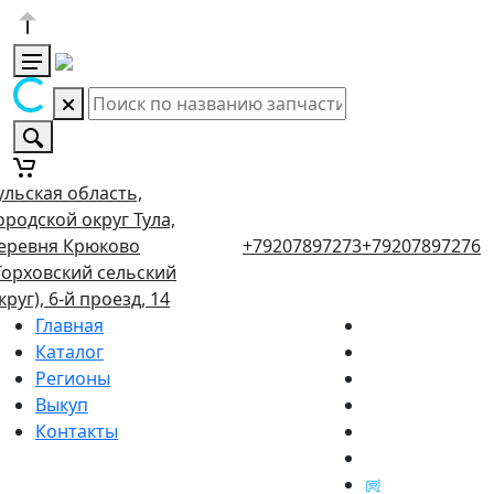
ульская область,
ородской округ Тула,
еревня Крюково
+79207897273
+79207897276
Торховский сельский
круг), 6-й проезд, 14
Главная
Каталог
Регионы
Выкуп
Контакты