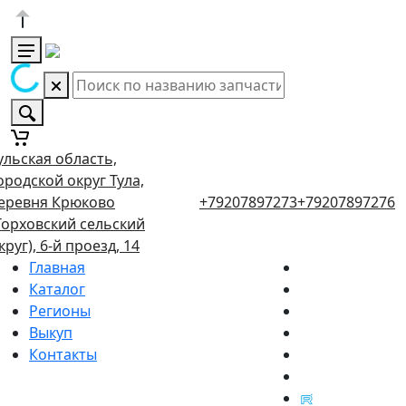
ульская область,
ородской округ Тула,
еревня Крюково
+79207897273
+79207897276
Торховский сельский
круг), 6-й проезд, 14
Главная
Каталог
Регионы
Выкуп
Контакты