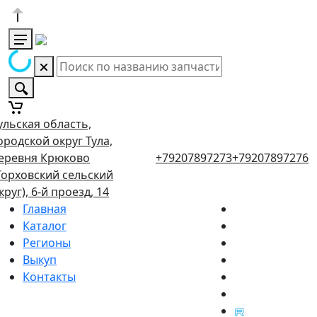
ульская область,
ородской округ Тула,
еревня Крюково
+79207897273
+79207897276
Торховский сельский
круг), 6-й проезд, 14
Главная
Каталог
Регионы
Выкуп
Контакты