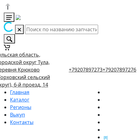
ульская область,
ородской округ Тула,
еревня Крюково
+79207897273
+79207897276
Торховский сельский
круг), 6-й проезд, 14
Главная
Каталог
Регионы
Выкуп
Контакты