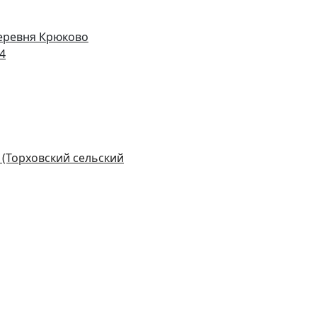
деревня Крюково
14
 (Торховский сельский