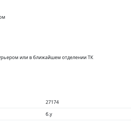
ом
курьером или в ближайшем отделении ТК
27174
б.у