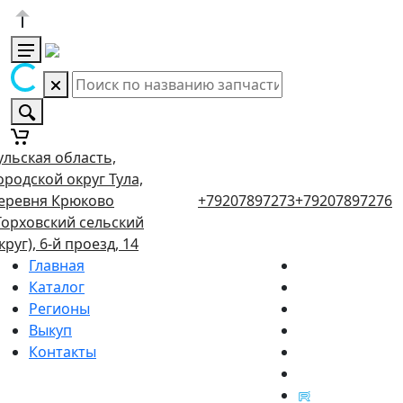
ульская область,
ородской округ Тула,
еревня Крюково
+79207897273
+79207897276
Торховский сельский
круг), 6-й проезд, 14
Главная
Каталог
Регионы
Выкуп
Контакты