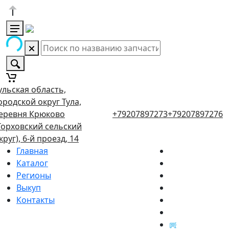
ульская область,
ородской округ Тула,
еревня Крюково
+79207897273
+79207897276
Торховский сельский
круг), 6-й проезд, 14
Главная
Каталог
Регионы
Выкуп
Контакты