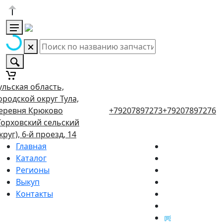
ульская область,
ородской округ Тула,
еревня Крюково
+79207897273
+79207897276
Торховский сельский
круг), 6-й проезд, 14
Главная
Каталог
Регионы
Выкуп
Контакты