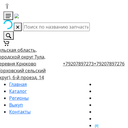
ульская область,
ородской округ Тула,
еревня Крюково
+79207897273
+79207897276
Торховский сельский
круг), 6-й проезд, 14
Главная
Каталог
Регионы
Выкуп
Контакты