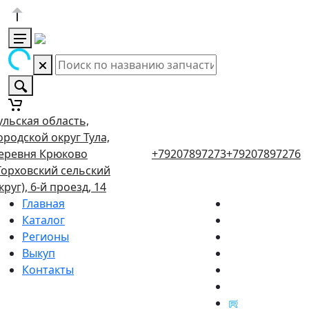
ульская область,
ородской округ Тула,
еревня Крюково
+79207897273
+79207897276
Торховский сельский
круг), 6-й проезд, 14
Главная
Каталог
Регионы
Выкуп
Контакты