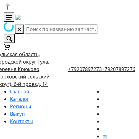
ульская область,
ородской округ Тула,
еревня Крюково
+79207897273
+79207897276
Торховский сельский
круг), 6-й проезд, 14
Главная
Каталог
Регионы
Выкуп
Контакты