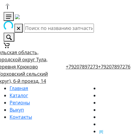
ульская область,
ородской округ Тула,
еревня Крюково
+79207897273
+79207897276
Торховский сельский
круг), 6-й проезд, 14
Главная
Каталог
Регионы
Выкуп
Контакты