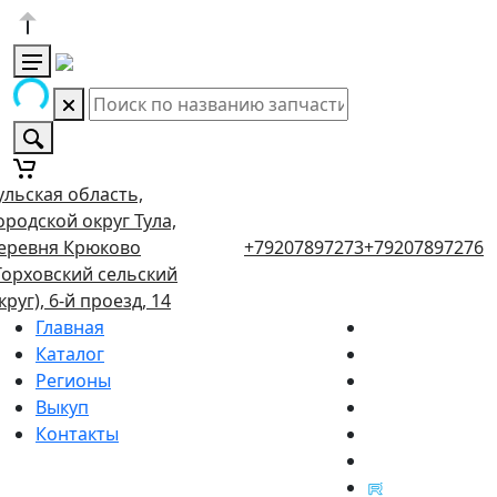
ульская область,
ородской округ Тула,
еревня Крюково
+79207897273
+79207897276
Торховский сельский
круг), 6-й проезд, 14
Главная
Каталог
Регионы
Выкуп
Контакты