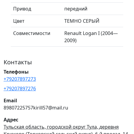
Привод
передний
Цвет
ТЕМНО СЕРЫЙ
Совместимости
Renault Logan I (2004—
2009)
Контакты
Телефоны
+79207897273
+79207897276
Email
89807225757kirill57@mail.ru
Адрес
Тульская область, городской округ Тула, деревня
Крюково (Торховский сельский округ), 6-й проезд, 14