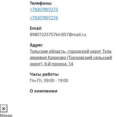
Телефоны
+79207897273
+79207897276
Email
89807225757kirill57@mail.ru
Адрес
Тульская область, городской округ Тула,
деревня Крюково (Торховский сельский
округ), 6-й проезд, 14
Часы работы
Пн-Пт, 09:00 - 19:00
О компании
Меню