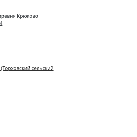
деревня Крюково
14
 (Торховский сельский