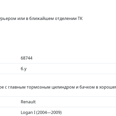
курьером или в ближайшем отделении ТК
68744
б.у
ре с главным тормозным цилиндром и бачком в хороше
Renault
Logan I (2004—2009)