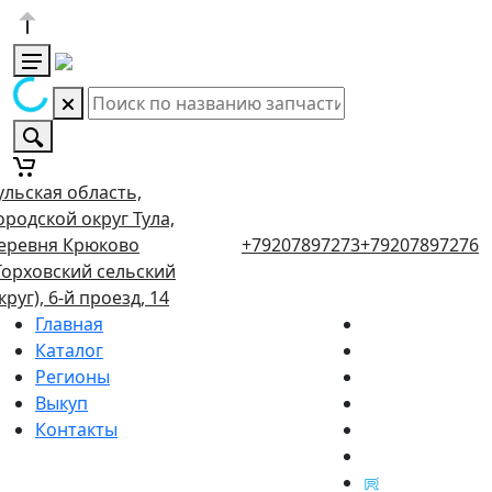
ульская область,
ородской округ Тула,
еревня Крюково
+79207897273
+79207897276
Торховский сельский
круг), 6-й проезд, 14
Главная
Каталог
Регионы
Выкуп
Контакты