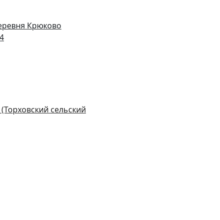
деревня Крюково
14
 (Торховский сельский