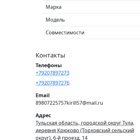
Марка
Модель
Совместимости
Контакты
Телефоны
+79207897273
+79207897276
Email
89807225757kirill57@mail.ru
Адрес
Тульская область, городской округ Тула,
деревня Крюково (Торховский сельский
округ), 6-й проезд, 14