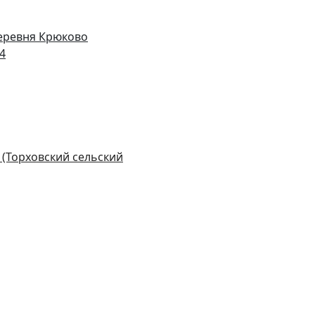
деревня Крюково
14
 (Торховский сельский