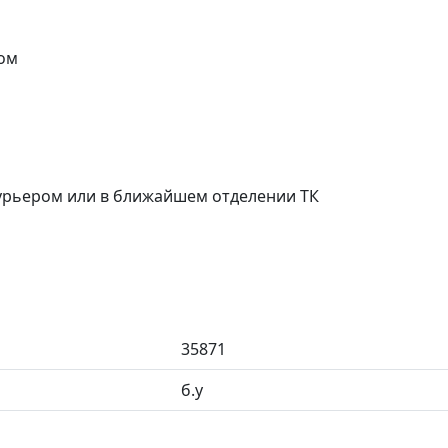
ом
курьером или в ближайшем отделении ТК
35871
б.у